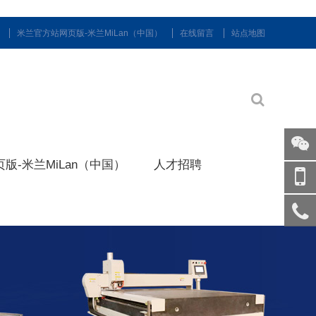
米兰官方站网页版-米兰MiLan（中国）
在线留言
站点地图
版-米兰MiLan（中国）
人才招聘
关注
微信
手机
访问
服务
热线
回到
顶部