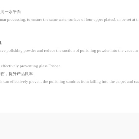
盘同一水平面
r processing, to ensure the same water surface of four upper platesCan be set at th
机
ly save polishing powder and reduce the suction of polishing powder into the vacu
 effectively preventing glass Frisbee
划伤，提升产品良率
h can effectively prevent the polishing sundries from falling into the carpet and c