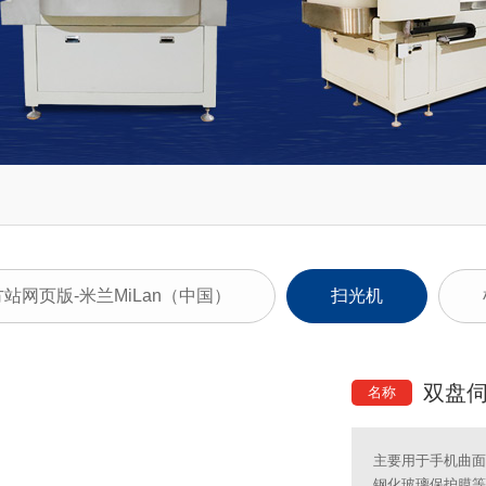
站网页版-米兰MiLan（中国）
扫光机
双盘
名称
主要用于手机曲面
钢化玻璃保护膜等