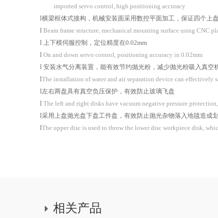
imported servo control, high positioning accuracy
l
横梁框体式接构，机械安装面采用数控平面加工，保证四个上
l
Beam frame structure, mechanical mounting surface using CNC plana
l
上下模伺服控制，定位精度在
0.02mm
l
On and down servo control, positioning accuracy in 0.02mm
l
安装水气分离装置，能有效节约抛光粉，减少抛光粉吸入真空
l
The installation of water and air separation device can effective
l
左右两盘具有真空负压保护，有效防止玻璃飞盘
l
The left and right disks have vacuum negative pressure protection,
l
采用上盘抛光盘下盘工件盘，有效防止抛光杂物落入地毯造成
l
The upper disc is used to throw the lower disc workpiece disk, whic
相关产品