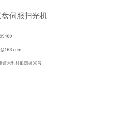
双盘伺服扫光机
89480
s@163.com
溪镇大利村银圆街36号