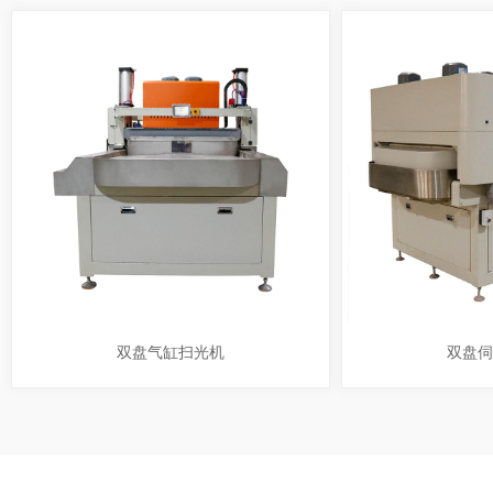
双盘气缸扫光机
双盘伺