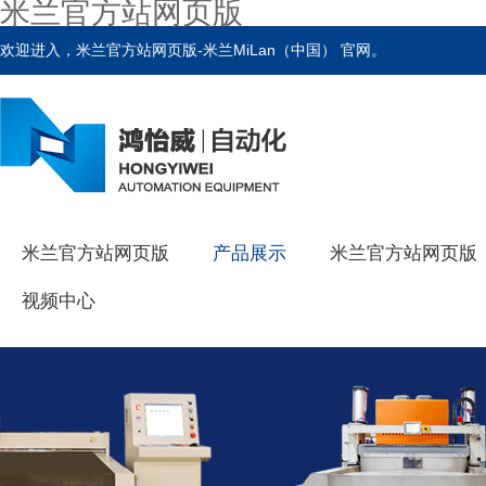
米兰官方站网页版
欢迎进入，米兰官方站网页版-米兰MiLan（中国） 官网。
米兰官方站网页版
产品展示
米兰官方站网页版
视频中心