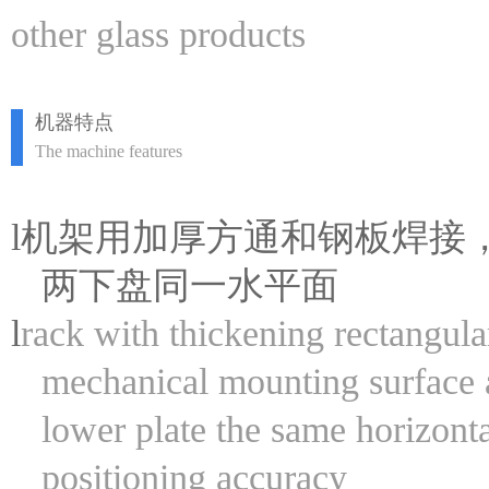
other glass products
机器特点
The machine features
l
机架用加厚方通和钢板焊接
两下盘同一水平面
l
rack with thickening rectangula
mechanical mounting surface a
lower plate the same horizont
positioning accuracy