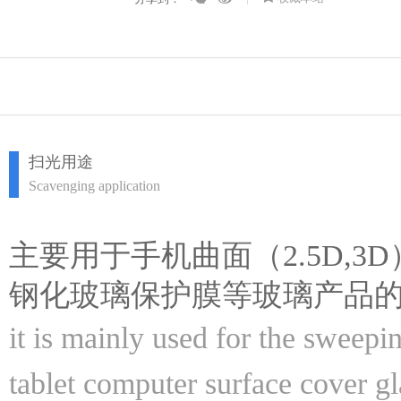
扫光用途
Scav
enging application
主要用于手机曲面（2.5D,
钢化玻璃保护膜等玻璃产品
it is mainly used for the sweepi
tablet computer surface cover gl