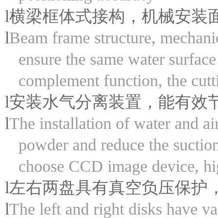
l
横梁框体式接构，机械安装
l
Beam frame structure, mechani
ensure the same water surface 
complement function, the cutt
l
安装水气分离装置，能有效
l
The installation of water and ai
powder and reduce the suctio
choose CCD image device, hig
l
左右两盘具有真空负压保护
l
The left and right disks have v