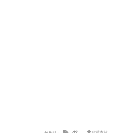
收藏本站
分享到：