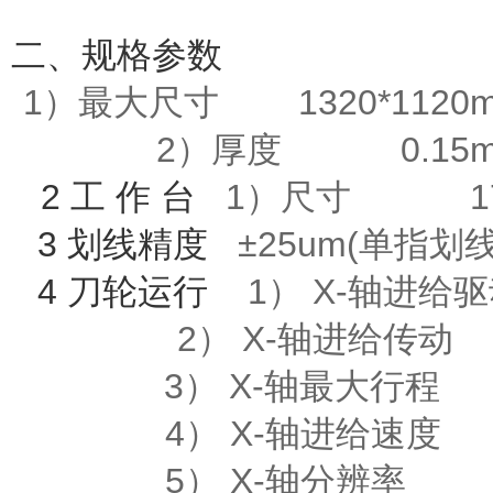
二、规格参数
件
1）最大尺寸 1320*1120
2）厚度 0.15m
2
工 作 台
1
）尺寸
3
划线精度
±
25um(
单指划
4 刀轮运行
1） X-轴进
2） X-轴进给传动 
3） X-轴最大行程 
4） X-轴进给速度 1
5） X-轴分辨率 0