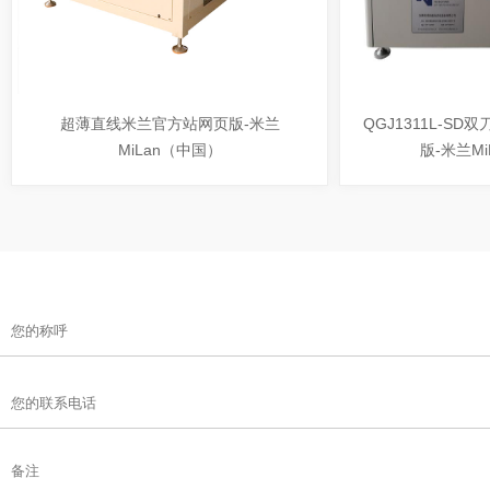
超薄直线米兰官方站网页版-米兰
QGJ1311L-S
MiLan（中国）
版-米兰M