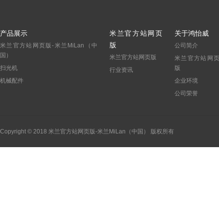
产品展示
米兰官方站网页
关于鸿怡威
版
米兰官方站网页版-米兰MiLan（中
公司简介
国）
米兰官方站网页版
米兰官方站网
扫光机
版
行业资讯
机械配件
企业环境
公司荣誉
Copyright © 2018 米兰官方站网页版-米兰MiLan（中国） 版权所有