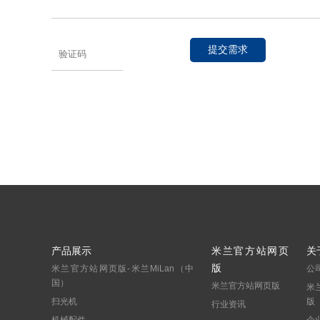
提交需求
产品展示
米兰官方站网页
关
版
米兰官方站网页版-米兰MiLan（中
公
国）
米兰官方站网页版
米
扫光机
版
行业资讯