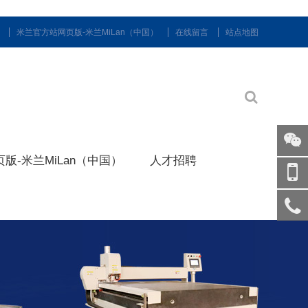
米兰官方站网页版-米兰MiLan（中国）
在线留言
站点地图
版-米兰MiLan（中国）
人才招聘
关注
微信
手机
访问
服务
热线
回到
顶部