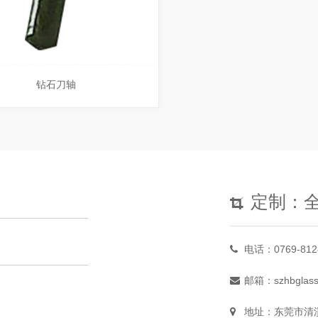
钻石刀轴
定制：
电话：0769-812
邮箱：szhbglas
地址：东莞市清