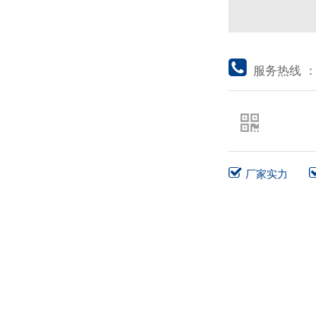
服务热线 
厂家实力