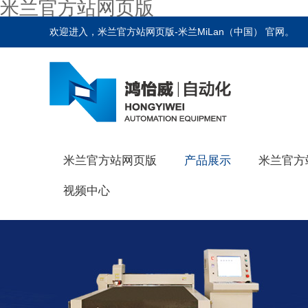
米兰官方站网页版
欢迎进入，米兰官方站网页版-米兰MiLan（中国） 官网。
米兰官方站网页版
产品展示
米兰官方
视频中心