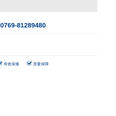
0769-81289480
：
有效保修
质量保障