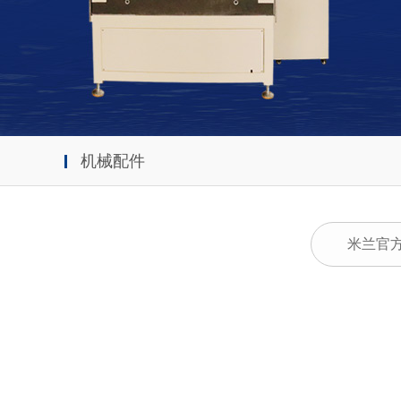
机械配件
米兰官方