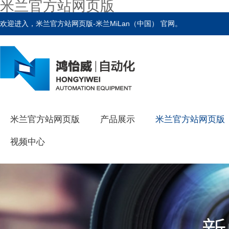
米兰官方站网页版
欢迎进入，米兰官方站网页版-米兰MiLan（中国） 官网。
米兰官方站网页版
产品展示
米兰官方站网页版
视频中心