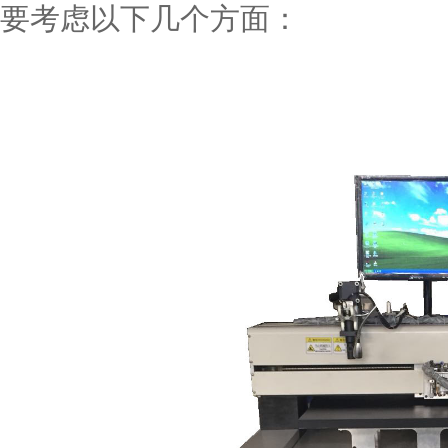
要考虑以下几个方面：