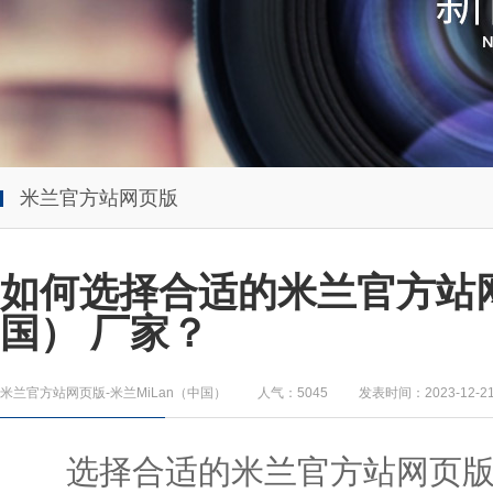
米兰官方站网页版
如何选择合适的米兰官方站网页
国） 厂家？
米兰官方站网页版-米兰MiLan（中国）
人气：5045
发表时间：2023-12-2
选择合适的米兰官方站网页版-米