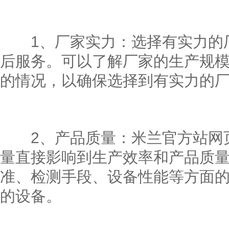
1、厂家实力：选择有实力的厂
后服务。可以了解厂家的生产规
的情况，以确保选择到有实力的
2、产品质量：米兰官方站网页版-
量直接影响到生产效率和产品质
准、检测手段、设备性能等方面
的设备。