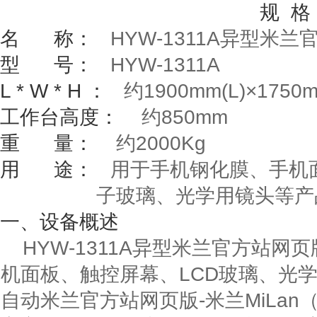
规
格
名
称：
HYW-1311A
异型米兰官
型
号：
HYW-1311A
L * W * H
：
约
1900mm(L)
×
1750
工作台高度：
约
850mm
重
量：
约
2000Kg
用
途：
用于手机钢化膜、手机面
子玻璃、光学用镜头等产
一、设备概述
HYW-1311A异型米兰官方站网页
机面板、触控屏幕、LCD玻璃、光
自动米兰官方站网页版-米兰MiLan（