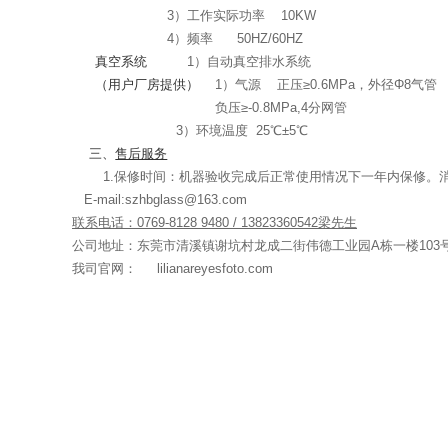
3）工作实际功率
10KW
4
）频率
50HZ/60HZ
真空系统
1
）自动真空排水系统
（用户厂房提供）
1）气源
正压≥
0.6MPa
，外径Φ
8
气管
负压≥
-0.8MPa,4
分网管
3
）环境温度
25
℃±
5
℃
三、
售后服务
1.保修时间：机器验收完成后正常使用情况下一年内保修。
E-mail:szhbglass@163.com
联系电话：
0769-8128 9480 / 13823360542
梁先生
公司地址：东莞市清溪镇谢坑村龙成二街伟德工业园
A
栋一楼
103
我司官网： lilianareyesfoto.com