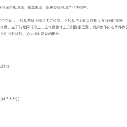
电脑曲面盖板玻璃、车载玻璃，保护膜等玻璃产品的扫光。
定位置后，上转盘整体下降到固定位置，下转盘与上转盘以相反方向同时旋转，
上转盘、左下转盘同时停止，上转盘整体上升到固定位置，横梁整体向右平移到
的方向同时旋转。如此周而复始的循环。
无抖动）
时
(4.7-5.5
寸
)