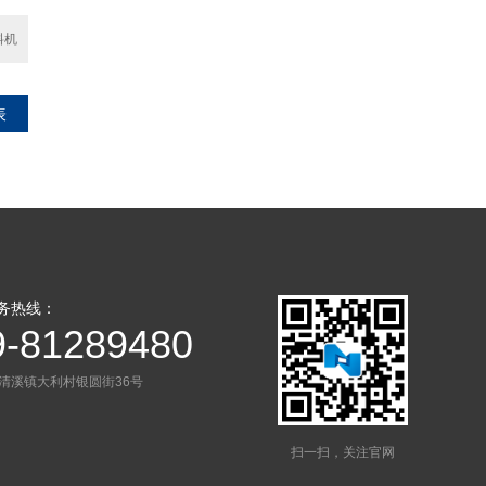
料机
表
务热线：
9-81289480
清溪镇大利村银圆街36号
扫一扫，关注官网