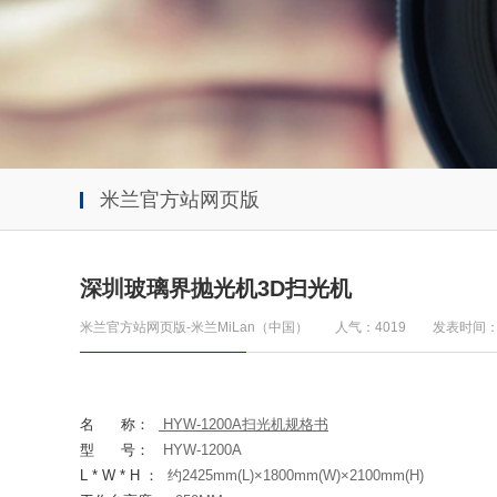
米兰官方站网页版
深圳玻璃界抛光机3D扫光机
米兰官方站网页版-米兰MiLan（中国）
人气：4019
发表时间：20
名
称：
HYW-1200A
扫光机规格书
型
号：
HYW-1200A
L * W * H
：
约
2425mm(L)
×
1800mm(W)
×
2100mm(H)