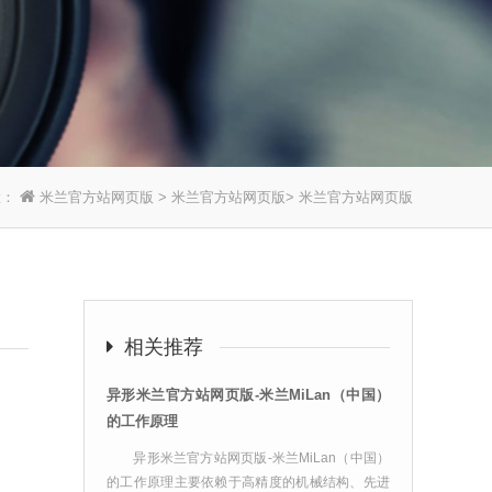
置：
米兰官方站网页版
>
米兰官方站网页版
>
米兰官方站网页版
】
相关推荐
异形米兰官方站网页版-米兰MiLan（中国）
的工作原理
异形米兰官方站网页版-米兰MiLan（中国）
的工作原理主要依赖于高精度的机械结构、先进