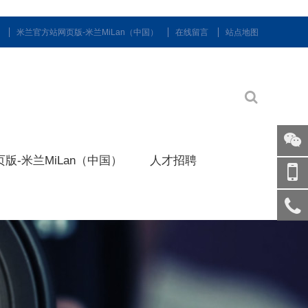
米兰官方站网页版-米兰MiLan（中国）
在线留言
站点地图
版-米兰MiLan（中国）
人才招聘
关注
微信
手机
访问
服务
热线
回到
顶部