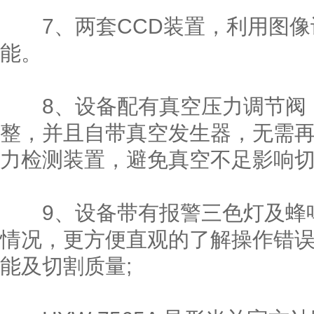
7、两套CCD装置，利用图像
能。
8、设备配有真空压力调节阀，
整，并且自带真空发生器，无需
力检测装置，避免真空不足影响切
9、设备带有报警三色灯及蜂鸣
情况，更方便直观的了解操作错
能及切割质量;