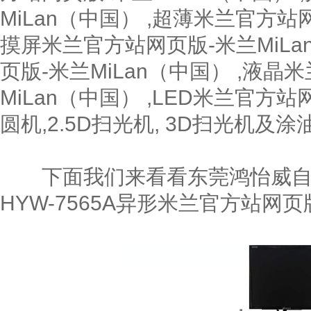
MiLan（中国） ,超薄米兰官方站网
摸屏米兰官方站网页版-米兰MiLa
页版-米兰MiLan（中国） ,液晶
MiLan（中国） ,LED米兰官方站
圆机,2.5D扫光机, 3D扫光机及
下面我们来看看东莞鸿怡威自
HYW-7565A异形米兰官方站网页版