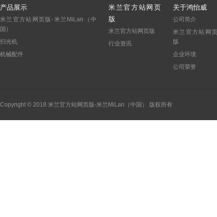
产品展示
米兰官方站网页
关于鸿怡威
版
米兰官方站网页版-米兰MiLan（中
公司简介
国）
米兰官方站网页版
米兰官方站网
扫光机
版
行业资讯
机械配件
企业环境
公司荣誉
Copyright © 2018 米兰官方站网页版-米兰MiLan（中国） 版权所有