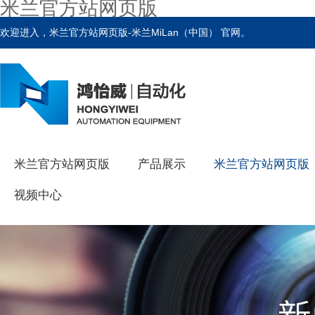
米兰官方站网页版
欢迎进入，米兰官方站网页版-米兰MiLan（中国） 官网。
米兰官方站网页版
产品展示
米兰官方站网页版
视频中心