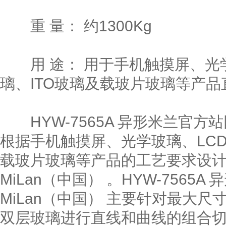
重 量： 约1300Kg
用 途： 用于手机触摸屏、光学
璃、ITO玻璃及载玻片玻璃等产
HYW-7565A 异形米兰官方站网
根据手机触摸屏、光学玻璃、LCD
载玻片玻璃等产品的工艺要求设计
MiLan（中国） 。HYW-7565
MiLan（中国） 主要针对最大尺寸
双层玻璃进行直线和曲线的组合