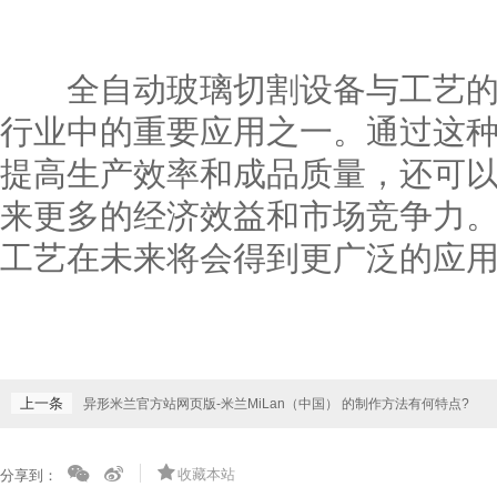
全自动玻璃切割设备与工艺的
行业中的重要应用之一。通过这
提高生产效率和成品质量，还可
来更多的经济效益和市场竞争力
工艺在未来将会得到更广泛的应
上一条
异形米兰官方站网页版-米兰MiLan（中国） 的制作方法有何特点?
收藏本站
分享到：