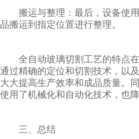
搬运与整理：最后，设备使用
品搬运到指定位置进行整理。
全自动玻璃切割工艺的特点在
通过精确的定位和切割技术，以
大大提高生产效率和成品质量。
使用了机械化和自动化技术，也
三、总结