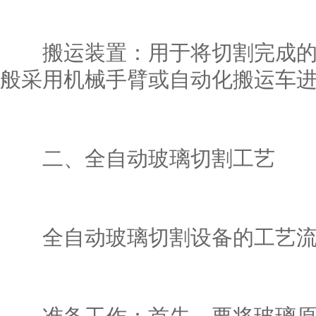
搬运装置：用于将切割完成的
般采用机械手臂或自动化搬运车
二、全自动玻璃切割工艺
全自动玻璃切割设备的工艺流