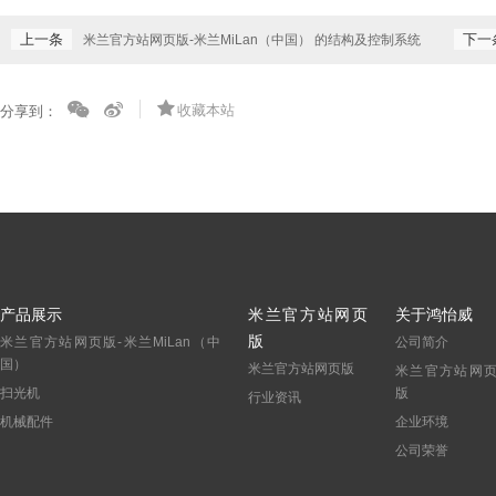
上一条
下一
米兰官方站网页版-米兰MiLan（中国） 的结构及控制系统
收藏本站
分享到：
产品展示
米兰官方站网页
关于鸿怡威
版
米兰官方站网页版-米兰MiLan（中
公司简介
国）
米兰官方站网页版
米兰官方站网
扫光机
版
行业资讯
机械配件
企业环境
公司荣誉