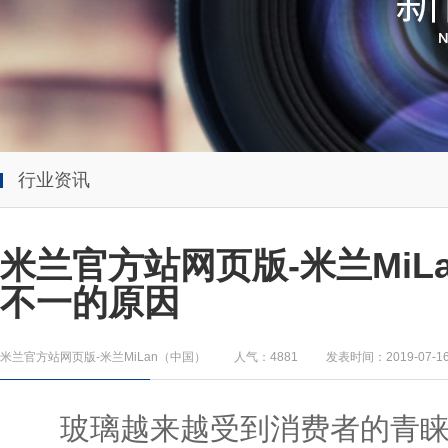
行业资讯
米兰官方站网页版-米兰MiL
不一的原因
米兰官方站网页版-米兰MiLan（中国）
人气：4881
发表时间：2019-07-1
玻璃越来越受到消费者的青睐