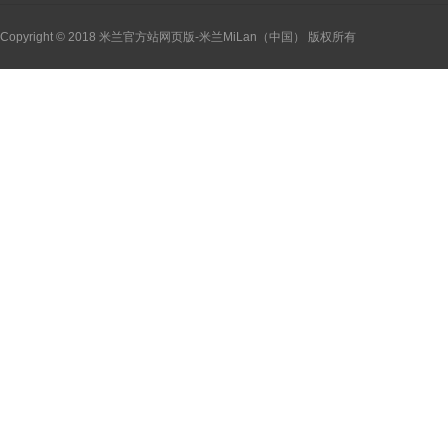
Copyright © 2018 米兰官方站网页版-米兰MiLan（中国） 版权所有