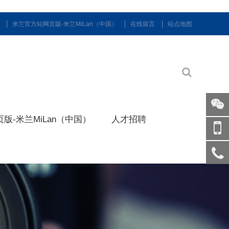
米兰官方站网页版-米兰MiLan（中国）
在线留言
站点地图
版-米兰MiLan（中国）
人才招聘
关注
微信
手机
访问
服务
热线
回到
顶部