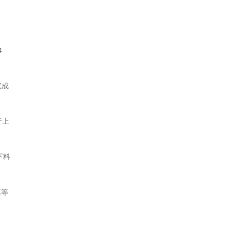
4
完成
于上
下料
膜等