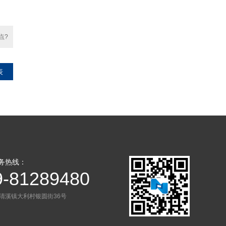
点?
表
务热线：
9-81289480
清溪镇大利村银圆街36号