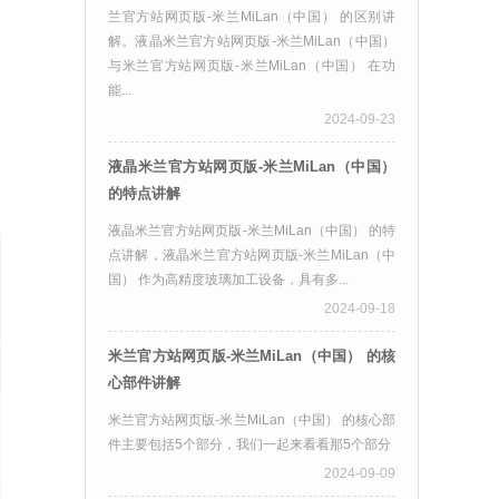
兰官方站网页版-米兰MiLan（中国） 的区别讲
解。液晶米兰官方站网页版-米兰MiLan（中国）
与米兰官方站网页版-米兰MiLan（中国） 在功
能...
2024-09-23
液晶米兰官方站网页版-米兰MiLan（中国）
的特点讲解
液晶米兰官方站网页版-米兰MiLan（中国） 的特
点讲解，液晶米兰官方站网页版-米兰MiLan（中
国） 作为高精度玻璃加工设备，具有多...
2024-09-18
米兰官方站网页版-米兰MiLan（中国） 的核
心部件讲解
米兰官方站网页版-米兰MiLan（中国） 的核心部
件主要包括5个部分，我们一起来看看那5个部分
2024-09-09