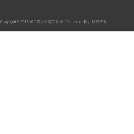
Copyright © 2018 米兰官方站网页版-米兰MiLan（中国） 版权所有